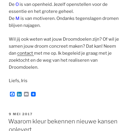
De
O
is van openheid. Jezelf openstellen voor de
essentie en het grotere geheel.
De
M
is van motiveren. Ondanks tegenslagen dromen
blijven najagen.
Wil jij ook weten wat jouw Droomdoelen zijn? Of wil je
samen jouw droom concreet maken? Dat kan! Neem
dan
contact
met me op. Ik begeleid je graag met je
zoektocht en de weg van het realiseren van
Droomdoelen.
Liefs, Iris
F
L
E
a
i
m
c
n
a
e
k
i
b
e
l
GEPLAATST
9 MEI 2017
o
d
OP
Waarom kleur bekennen nieuwe kansen
o
I
k
n
oplevert