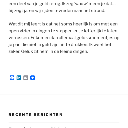
een deel van je geld terug. Ik zeg ‘wauw’ meen je dat….
hij zegt ja: en wij rijden tevreden naar het strand.
Wat dit mij leert is dat het soms heerlijk is om met een
open vizier in dingen te stappen en je letterlijk te laten
verrassen. Er komen dan allemaal geluksmomentjes op
je pad die niet in geld zijn uit te drukken. Ik weet het
zeker. Geluk zit hem in de kleine dingen.
F
L
E
a
i
m
c
n
a
e
k
i
b
e
l
o
d
o
I
k
n
RECENTE BERICHTEN