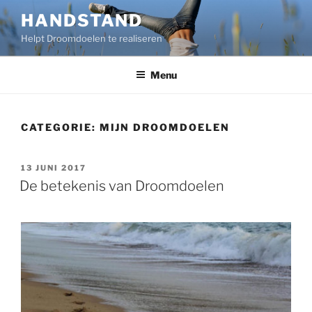
Ga
HANDSTAND
naar
Helpt Droomdoelen te realiseren
de
inhoud
Menu
CATEGORIE:
MIJN DROOMDOELEN
GEPLAATST
13 JUNI 2017
OP
De betekenis van Droomdoelen