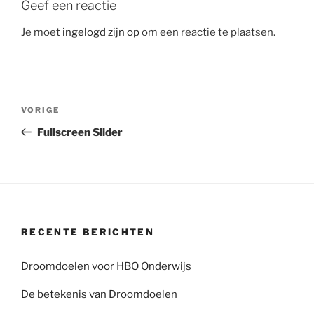
b
e
l
Geef een reactie
o
d
o
I
Je moet
ingelogd zijn op
om een reactie te plaatsen.
k
n
Bericht
Vorig
VORIGE
navigatie
bericht
Fullscreen Slider
RECENTE BERICHTEN
Droomdoelen voor HBO Onderwijs
De betekenis van Droomdoelen