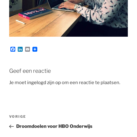
F
L
E
a
i
m
c
n
a
e
k
i
b
e
l
Geef een reactie
o
d
o
I
Je moet
ingelogd zijn op
om een reactie te plaatsen.
k
n
Bericht
Vorig
VORIGE
navigatie
bericht
Droomdoelen voor HBO Onderwijs