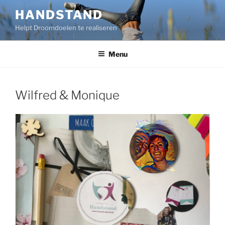
Ga
HANDSTAND
naar
Helpt Droomdoelen te realiseren
de
inhoud
Menu
Wilfred & Monique