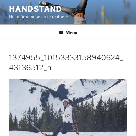
Ga
HANDSTAND
naar
Helpt Droomdoelen te realiseren
de
inhoud
Menu
1374955_10153333158940624_
43136512_n