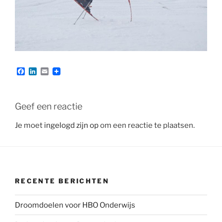
F
L
E
a
i
m
c
n
a
e
k
i
b
e
l
Geef een reactie
o
d
o
I
Je moet
ingelogd zijn op
om een reactie te plaatsen.
k
n
RECENTE BERICHTEN
Droomdoelen voor HBO Onderwijs