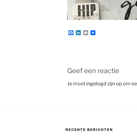
F
L
E
a
i
m
c
n
a
e
k
i
b
e
l
o
d
o
I
k
n
Geef een reactie
Je moet
ingelogd zijn op
om een
RECENTE BERICHTEN