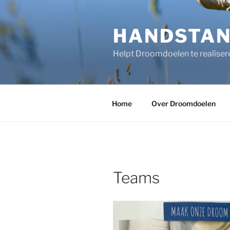
Ga
naar
HANDSTA
de
inhoud
Helpt Droomdoelen te realiser
Home
Over Droomdoelen
Teams