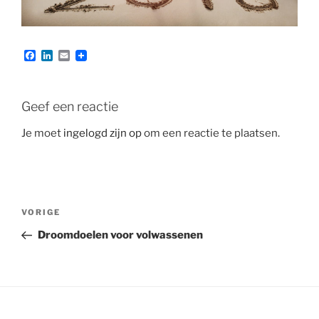
F
L
E
a
i
m
c
n
a
e
k
i
b
e
l
Geef een reactie
o
d
o
I
Je moet
ingelogd zijn op
om een reactie te plaatsen.
k
n
Bericht
Vorig
VORIGE
navigatie
bericht
Droomdoelen voor volwassenen